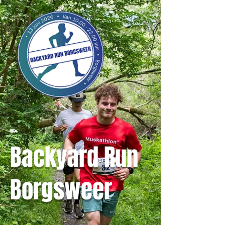
Backyard Run
Borgsweer