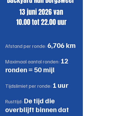
Backyard Run Borgsweer
13 juni 2026 van
10.00 tot 22.00 uur
6,706 km
Afstand per ronde:
12
Maximaal aantal ronden:
ronden = 50 mijl
1 uur
Tijdslimiet per ronde:
De tijd die
Rusttijd:
overblijft binnen dat